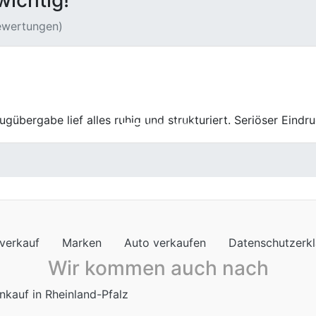
wichtig!
Bewertungen)
f war äußerst positiv. Die Mitarbeiter waren äußerst freu
gesamte Prozess verlief absolut reibungslos.
verkauf
Marken
Auto verkaufen
Datenschutzerk
Wir kommen auch nach
nkauf in Rheinland-Pfalz