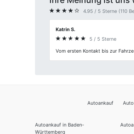
Ihre Meinung ist uns 
4.95 / 5 Sterne (110 
Lisa Krüger
5 / 5 Sterne
Previous
Mein Besuch bei Fischer Autoankau
Wagens war wirklich gerecht. Der 
Autoankauf
Auto
Autoankauf in Baden-
Autoa