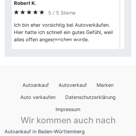
Patrick S.
5 / 5 Sterne
Previous
Next
Autoankauf lief ruhig und ohne Druck.
Kilometerstand und Ausstattung wurden
sauber eingeordnet.
Autoankauf
Autoverkauf
Marken
Auto verkaufen
Datenschutzerklärung
Impressum
Wir kommen auch nach
Autoankauf in Baden-Württemberg