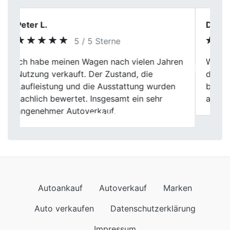
Daniel Mertens
5 / 5 Sterne
Was mir wichtig war: kein Druck. Genau
Previous
Next
das hab ich bei Fischer Autoankauf
bekommen. Bewertung realistisch, Ablauf
angenehm.
Autoankauf
Autoverkauf
Marken
Auto verkaufen
Datenschutzerklärung
Impressum