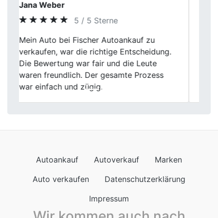
Daniel Frey
5 / 5 Sterne
Musste meinen Wagen abgeben und hab
Previous
Next
mich für das Fischer Autoankauf
entschieden. Die Kommunikation war super
klar, nix Übertriebenes. Preis war okay,
Ablauf lief rund.
Autoankauf
Autoverkauf
Marken
Auto verkaufen
Datenschutzerklärung
Impressum
Wir kommen auch nach