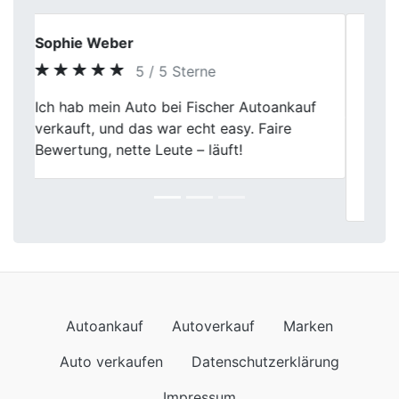
Peter L.
5 / 5 Sterne
Ich habe meinen Wagen nach vielen Jahren
Previous
Next
Nutzung verkauft. Der Zustand, die
Laufleistung und die Ausstattung wurden
sachlich bewertet. Insgesamt ein sehr
angenehmer Autoverkauf.
Autoankauf
Autoverkauf
Marken
Auto verkaufen
Datenschutzerklärung
Impressum