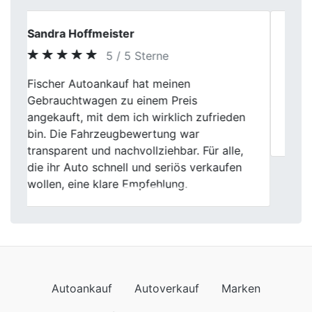
Susanne Völker
5 / 5 Sterne
Vom ersten Eindruck bis zum Abschluss
Previous
Next
zeigte sich ein professionelles und gut
eingespieltes Vorgehen. Besonders
angenehm war die klare Kommunikation.
Autoankauf
Autoverkauf
Marken
Auto verkaufen
Datenschutzerklärung
Impressum