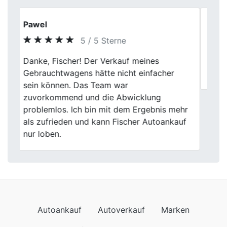
Sebastian Schulz
5 / 5 Sterne
Previous
Next
Top, hat alles wie versprochen geklappt.
Bis demnächst
Autoankauf
Autoverkauf
Marken
Auto verkaufen
Datenschutzerklärung
Impressum
Wir kommen auch nach
Autoankauf in Baden-Württemberg