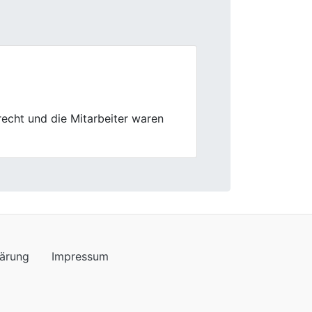
Next
munikation war super klar, nix
lärung
Impressum