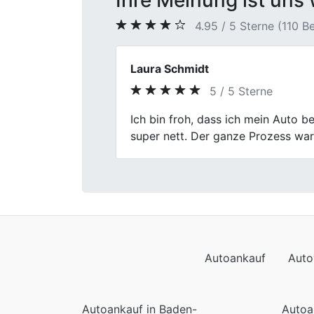
Ihre Meinung ist uns 
4.95 / 5 Sterne (110 
Daniel Frey
5 / 5 Sterne
Previous
Musste meinen Wagen abgeben und 
Übertriebenes. Preis war okay, Abla
Autoankauf
Auto
Autoankauf in Baden-
Autoa