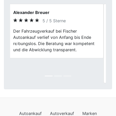
Holger
5 / 5 Sterne
Ich habe hier mein Auto verkauft und war
sehr zufrieden mit dem Preis, den ich
bekommen habe. Die Mitarbeiter waren
Previous
Next
effizient und professionell, und sie haben
den Verkaufsprozess sehr einfach
gemacht. Ich würde Fischer Autoankauf
auf jeden Fall jedem empfehlen, der sein
Auto verkaufen möchte.
Autoankauf
Autoverkauf
Marken