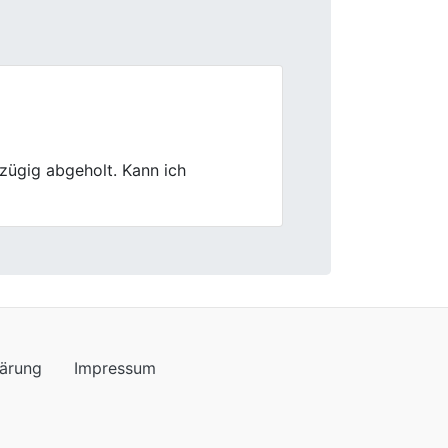
Next
lt. Alles lief fix, transparent.
lärung
Impressum