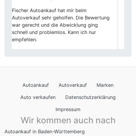
Mein Autoverkauf bei Fischer Autoankauf
Previous
Next
war größtenteils positiv. Die Bewertung
meines Gebrauchtwagens war fair, aber es
gab einige kleinere Unklarheiten in der
Abwicklung.
Autoankauf
Autoverkauf
Marken
Auto verkaufen
Datenschutzerklärung
Impressum
Wir kommen auch nach
Autoankauf in Baden-Württemberg