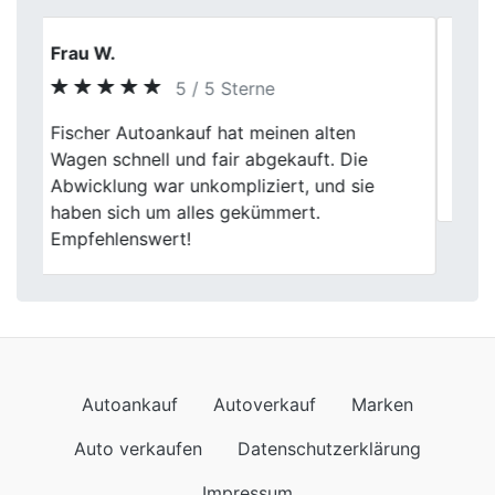
Patrick S.
5 / 5 Sterne
Previous
Next
Autoankauf lief ruhig und ohne Druck.
Kilometerstand und Ausstattung wurden
sauber eingeordnet.
Autoankauf
Autoverkauf
Marken
Auto verkaufen
Datenschutzerklärung
Impressum
Wir kommen auch nach