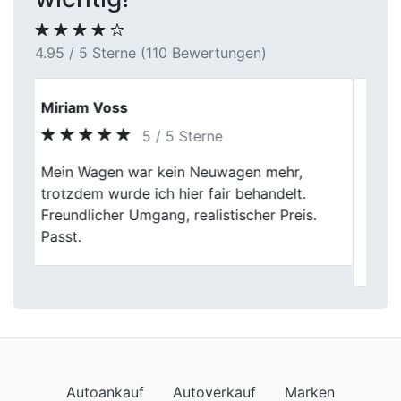
4.95 / 5 Sterne (110 Bewertungen)
Lisa H.
4 / 5 Sterne
Fischer Autoankauf hat meinen alten
Previous
Next
Wagen zu einem angemessenen Preis
gekauft. Die Bewertung war fair, jedoch
gab es einige kleinere
Kommunikationsverbesserungen.
Autoankauf
Autoverkauf
Marken