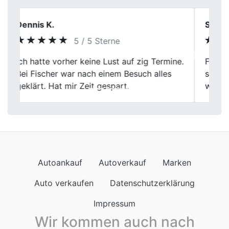
Silvia Schneider
5 / 5 Sterne
Previous
Next
Freundliches Personal, die Abwicklung war
sehr gut und total unkompliziert. Immer
wieder gern. Liebe Grüße
Autoankauf
Autoverkauf
Marken
Auto verkaufen
Datenschutzerklärung
Impressum
Wir kommen auch nach