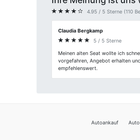
Ihre Meinung ist uns 
4.95 / 5 Sterne (110 
Christos
5 / 5 Sterne
Previous
Verkaufen war noch nie so easy! F
Autoankauf
Auto
Autoankauf in Baden-
Autoa
Württemberg