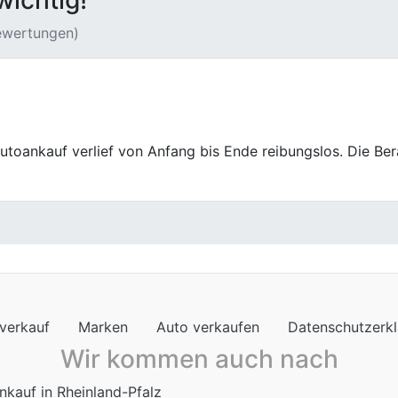
wichtig!
Bewertungen)
Autoankauf war absolut positiv. Die Mitarbeiter waren sehr
ent. Die gesamte Abwicklung verlief schnell und profession
verkauf
Marken
Auto verkaufen
Datenschutzerk
Wir kommen auch nach
nkauf in Rheinland-Pfalz