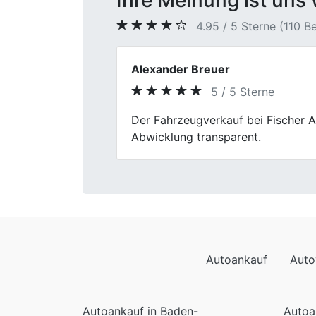
Ihre Meinung ist uns 
4.95 / 5 Sterne (110 
Jonas Becker
5 / 5 Sterne
Previous
Mein Verkaufserlebnis bei Fischer 
meines Autos war fair und transpar
Autoankauf
Auto
Autoankauf in Baden-
Autoa