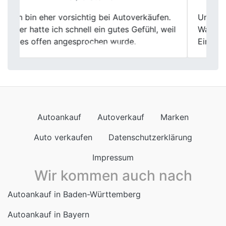
Previous
Next
Unkomplizierter Autoankauf ohne lange
Wartezeiten. Insgesamt ein seriöser
Eindruck.
Autoankauf
Autoverkauf
Marken
Auto verkaufen
Datenschutzerklärung
Impressum
Wir kommen auch nach
Autoankauf in Baden-Württemberg
Autoankauf in Bayern