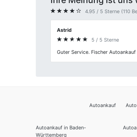
Ihre Meinung ist uns 
4.95 / 5 Sterne (110 
Susanne Völker
5 / 5 Sterne
Previous
Vom ersten Eindruck bis zum Absch
war die klare Kommunikation.
Autoankauf
Auto
Autoankauf in Baden-
Autoa