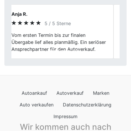
Silvia Schneider
5 / 5 Sterne
Previous
Next
Freundliches Personal, die Abwicklung war
sehr gut und total unkompliziert. Immer
wieder gern. Liebe Grüße
Autoankauf
Autoverkauf
Marken
Auto verkaufen
Datenschutzerklärung
Impressum
Wir kommen auch nach