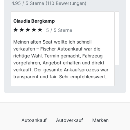
4.95 / 5 Sterne (110 Bewertungen)
Guido Fehlberg
5 / 5 Sterne
Previous
Next
Klasse gelaufen, Zuverlässigkeit wird bei
Herrn Fischer groß geschrieben. Vielen
lieben Dank
Autoankauf
Autoverkauf
Marken
Auto verkaufen
Datenschutzerklärung
Impressum