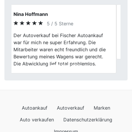
Marco T.
5 / 5 Sterne
Previous
Next
Ich wollte mir den Privatverkauf sparen.
Bei Fischer Autoankauf war der Ablauf klar
und ohne großes Hin und Her.
Autoankauf
Autoverkauf
Marken
Auto verkaufen
Datenschutzerklärung
Impressum
Wir kommen auch nach