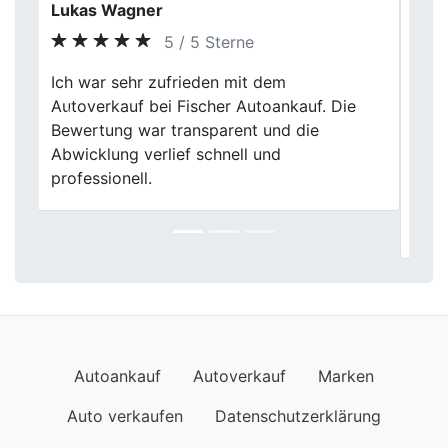
Pawel
5 / 5 Sterne
Danke, Fischer! Der Verkauf meines
Gebrauchtwagens hätte nicht einfacher
Previous
Next
sein können. Das Team war
zuvorkommend und die Abwicklung
problemlos. Ich bin mit dem Ergebnis mehr
als zufrieden und kann Fischer Autoankauf
nur loben.
Autoankauf
Autoverkauf
Marken
Auto verkaufen
Datenschutzerklärung