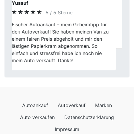
Christos
5 / 5 Sterne
Previous
Next
Verkaufen war noch nie so easy! Fischer
Autoankauf hat meinen alten Wagen
abgeholt und fair bezahlt. Super Service!
Autoankauf
Autoverkauf
Marken
Auto verkaufen
Datenschutzerklärung
Impressum
Wir kommen auch nach
Autoankauf in Baden-Württemberg