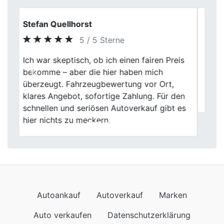
Tim Hoffmann
5 / 5 Sterne
Autoverkauf bei Fischer Autoankauf war
Previous
Next
einfach und stressfrei. Die Leute waren
nett und die Bewertung war gerecht. Ging
alles flott.
Autoankauf
Autoverkauf
Marken
Auto verkaufen
Datenschutzerklärung
Impressum