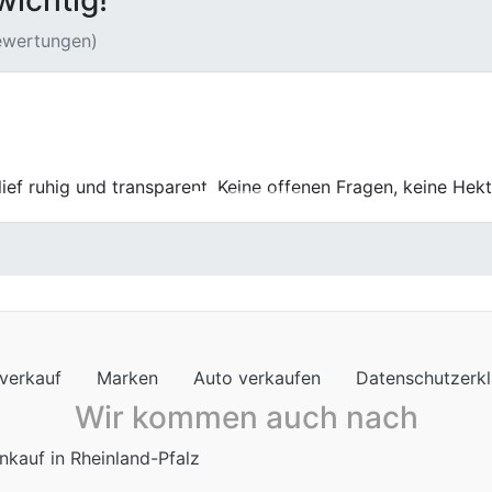
wichtig!
Bewertungen)
und war sehr zufrieden mit dem Preis, den ich bekommen hab
den Verkaufsprozess sehr einfach gemacht. Ich würde Fische
en möchte.
verkauf
Marken
Auto verkaufen
Datenschutzerk
Wir kommen auch nach