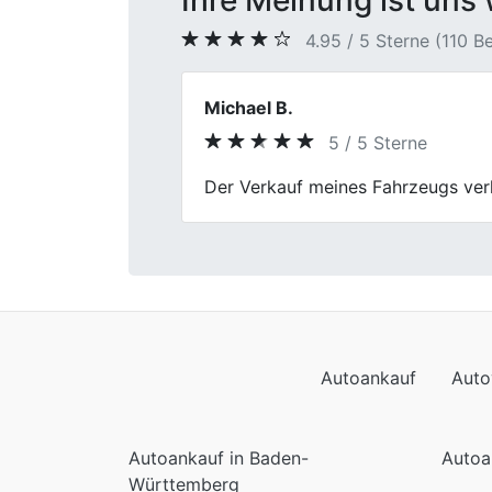
Ihre Meinung ist uns 
4.95 / 5 Sterne (110 
Holger
5 / 5 Sterne
Previous
Ich habe hier mein Auto verkauft 
und professionell, und sie haben 
empfehlen, der sein Auto verkauf
Autoankauf
Auto