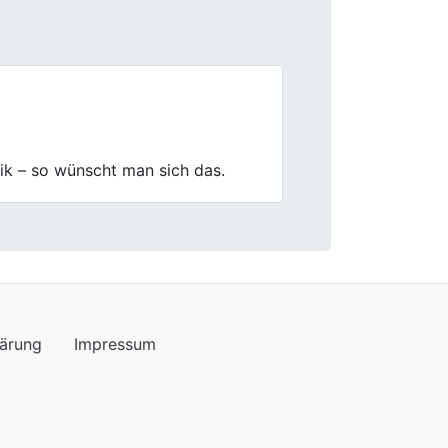
Next
e. Die Mitarbeiter waren effizient
r Autoankauf auf jeden Fall jedem
lärung
Impressum