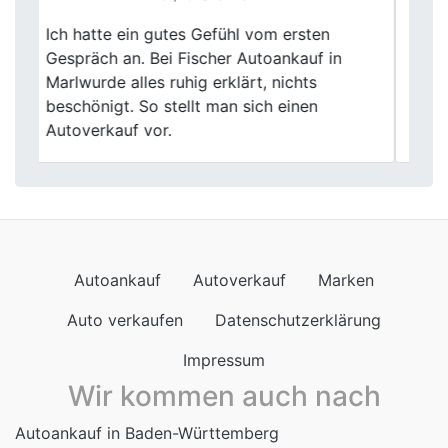
Fischer Autoankauf hat meinen
Previous
Next
Gebrauchtwagen zu einem mehr als
akzeptablen Preis erworben. Die
Abwicklung war simpel, und das Team sehr
professionell. Empfehle es weiter!
Autoankauf
Autoverkauf
Marken
Auto verkaufen
Datenschutzerklärung
Impressum
Wir kommen auch nach
Autoankauf in Baden-Württemberg