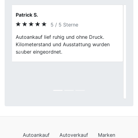
Holger
5 / 5 Sterne
Ich habe hier mein Auto verkauft und war
sehr zufrieden mit dem Preis, den ich
bekommen habe. Die Mitarbeiter waren
Previous
Next
effizient und professionell, und sie haben
den Verkaufsprozess sehr einfach
gemacht. Ich würde Fischer Autoankauf
auf jeden Fall jedem empfehlen, der sein
Auto verkaufen möchte.
Autoankauf
Autoverkauf
Marken