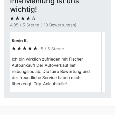
Ihre Meinung ist uns
wichtig!
4.95 / 5 Sterne (110 Bewertungen)
Sarah Meier
5 / 5 Sterne
Ich kann den Autoankauf bei Fischer
Previous
Next
Autoankauf nur weiterempfehlen. Die
Mitarbeiter waren freundlich und die
Bewertung meines Autos war fair. Die
Abwicklung verlief reibungslos und schnell.