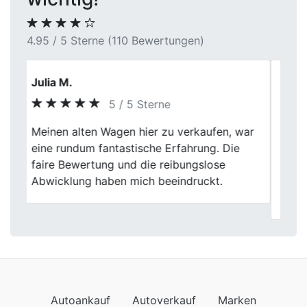
4.95 / 5 Sterne (110 Bewertungen)
Peter L.
5 / 5 Sterne
Ich habe meinen Wagen nach vielen Jahren
Previous
Next
Nutzung verkauft. Der Zustand, die
Laufleistung und die Ausstattung wurden
sachlich bewertet. Insgesamt ein sehr
angenehmer Autoverkauf.
Autoankauf
Autoverkauf
Marken