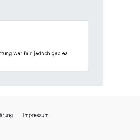
Next
ck.
lärung
Impressum