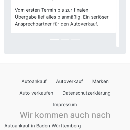
Der Autoverkauf bei Fischer Autoankauf
Previous
Next
war ein rundum positives Erlebnis. Die
transparente Bewertung meines
Gebrauchtwagens und der freundliche
Service verdienen klare 5 Sterne.
Autoankauf
Autoverkauf
Marken
Auto verkaufen
Datenschutzerklärung
Impressum
Wir kommen auch nach
Autoankauf in Baden-Württemberg