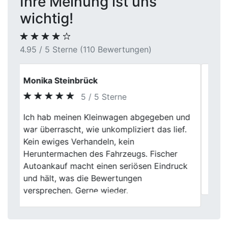
Ihre Meinung ist uns
wichtig!
4.95 / 5 Sterne (110 Bewertungen)
Jonas Becker
5 / 5 Sterne
Mein Verkaufserlebnis bei Fischer
Autoankauf war absolut positiv. Die
Previous
Next
Mitarbeiter waren sehr hilfsbereit und die
Bewertung meines Autos war fair und
transparent. Die gesamte Abwicklung
verlief schnell und professionell.