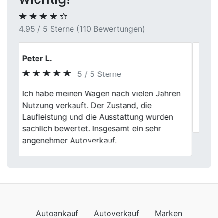
4.95 / 5 Sterne (110 Bewertungen)
Florian N.
5 / 5 Sterne
Previous
Next
Der Verkauf lief ruhig und ohne Zeitdruck.
Genau das habe ich gesucht. Würde ich
wieder so machen.
Autoankauf
Autoverkauf
Marken
Auto verkaufen
Datenschutzerklärung