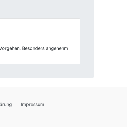
Next
t. Die Abholung war total bequem
lärung
Impressum