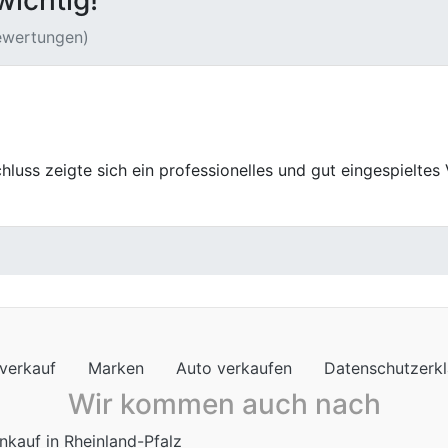
wichtig!
Bewertungen)
toankauf hat meinen Unfallwagen schnell und fair abgekauf
t man in guten Händen!
verkauf
Marken
Auto verkaufen
Datenschutzerk
Wir kommen auch nach
nkauf in Rheinland-Pfalz