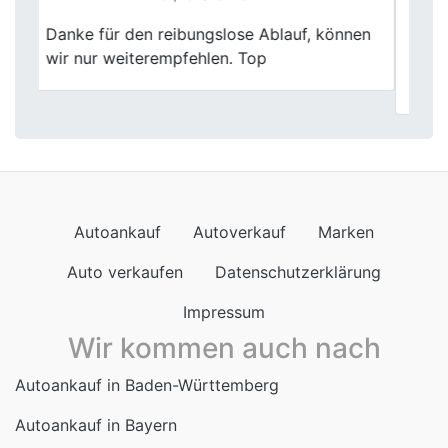
Previous
Next
Ich hatte vorher keine Lust auf zig Termine.
Bei Fischer war nach einem Besuch alles
geklärt. Hat mir Zeit gespart.
Autoankauf
Autoverkauf
Marken
Auto verkaufen
Datenschutzerklärung
Impressum
Wir kommen auch nach
Autoankauf in Baden-Württemberg
Autoankauf in Bayern