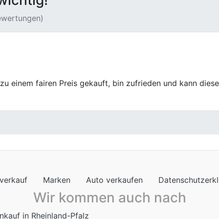
wichtig!
Bewertungen)
 Auto ruckzuck gekauft. Die Online-Bewertung war super 
, sondern schnelle Abwicklung. Ich bin total happy mit de
verkauf
Marken
Auto verkaufen
Datenschutzerk
Wir kommen auch nach
nkauf in Rheinland-Pfalz