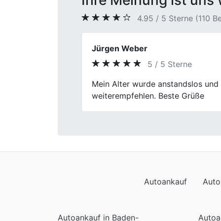
Ihre Meinung ist uns 
4.95 / 5 Sterne (110 
Heiner
5 / 5 Sterne
Previous
Wow! Fischer Autoankauf hat mein
überzeugend. Kein nerviges Warten
Autoankauf
Auto
Autoankauf in Baden-
Autoa