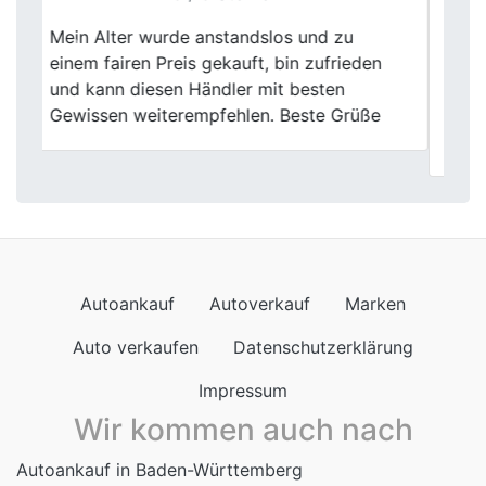
Ein echter Glücksgriff! Fischer Autoankauf
Previous
Next
hat meinen alten Wagen zum fairen Preis
gekauft. Die Abwicklung war
unkompliziert, und das Team war
freundlich.
Autoankauf
Autoverkauf
Marken
Auto verkaufen
Datenschutzerklärung
Impressum
Wir kommen auch nach
Autoankauf in Baden-Württemberg