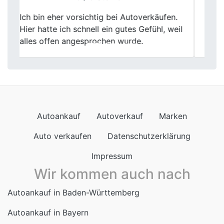
Previous
Next
Verkaufen war noch nie so easy! Fischer
Autoankauf hat meinen alten Wagen
abgeholt und fair bezahlt. Super Service!
Autoankauf
Autoverkauf
Marken
Auto verkaufen
Datenschutzerklärung
Impressum
Wir kommen auch nach
Autoankauf in Baden-Württemberg
Autoankauf in Bayern