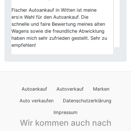
Der Autoverkauf bei Fischer Autoankauf
Previous
Next
war ein rundum positives Erlebnis. Die
transparente Bewertung meines
Gebrauchtwagens und der freundliche
Service verdienen klare 5 Sterne.
Autoankauf
Autoverkauf
Marken
Auto verkaufen
Datenschutzerklärung
Impressum
Wir kommen auch nach
Autoankauf in Baden-Württemberg