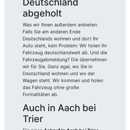
Wagen steht. Wir kommen und holen
das Fahrzeug ohne große
Formalitäten ab.
Auch in Aach bei
Trier
Für einen
Ankauf in Aach bei Trier
kommen unsere Fachkräfte gern auf
Sie zu und erklären Ihnen die Abläufe
beim Autoankauf. Haben Sie vorweg
Fragen, nutzen Sie gerne unsere
zahlreichen Kontaktmöglichkeiten.
Anruf
und
WhatsApp
unter
0172 / 96
75 083
oder senden uns eine E-Mail
an:
info@fischer-autoankauf.de