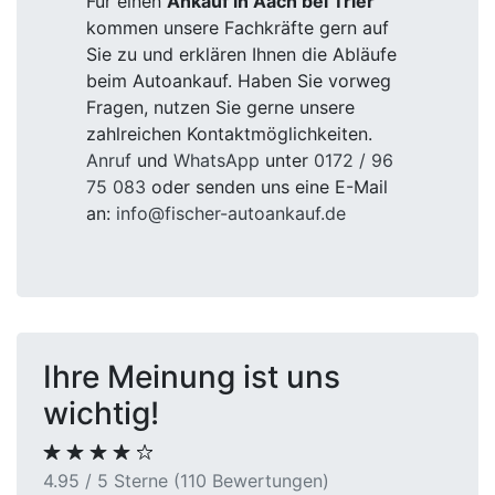
Ihre Meinung ist uns
wichtig!
4.95 / 5 Sterne (110 Bewertungen)
Lisa H.
4 / 5 Sterne
Fischer Autoankauf hat meinen alten
Previous
Next
Wagen zu einem angemessenen Preis
gekauft. Die Bewertung war fair, jedoch
gab es einige kleinere
Kommunikationsverbesserungen.