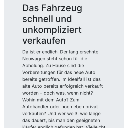
bereits getroffen. Im Idealfall ist das
alte Auto bereits erfolgreich verkauft
worden – doch was, wenn nicht?
Wohin mit dem Auto? Zum
Autohändler oder noch eben privat
verkaufen? Und wer weiß, wie lange
das dauert, bis man den geeigneten
Käufer endlich gefunden hat. Vielleicht
fehlen auch einfach die notwendigen
Kenntnisse, um das Auto selber direkt
zu verkaufen? Machen Sie sich das
Leben nicht unnötig schwer – wir
nehmen Ihnen diese Arbeit gerne mit
unserem Autoankauf ab und finden
einen neuen Käufer. Wir unterstützen
Sie mit unserem Fachwissen durch
qualifiziertes Personal und sind
jederzeit persönlich für Sie erreichbar.
Denn der persönliche Kundenkontakt