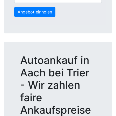
Aach bei Trier
- Wir zahlen
faire
Ankaufspreise
Das Fahrzeug
schnell und
unkompliziert
verkaufen
Da ist er endlich. Der lang ersehnte
Neuwagen steht schon für die
Abholung. Zu Hause sind die
Vorbereitungen für das neue Auto