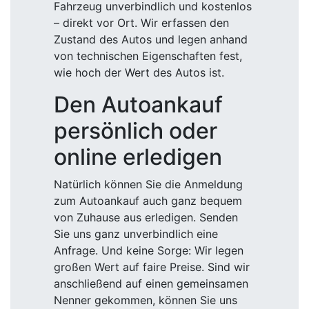
zum Autoankauf auch ganz bequem
von Zuhause aus erledigen. Senden
Sie uns ganz unverbindlich eine
Anfrage. Und keine Sorge: Wir legen
großen Wert auf faire Preise. Sind wir
anschließend auf einen gemeinsamen
Nenner gekommen, können Sie uns
entweder das Fahrzeug bringen, oder
wir holen es gerne für Sie ab.
Egal, welches Kraftfahrzeug Sie
verkaufen möchten – ob PKW,
Oldtimer, Nutzfahrzeuge aller Art oder
auch Unfallautos – wir kaufen Ihren
Wagen ab. Die Marke? Wir kaufen alle
Marken! Mit unserem Ankauf bieten
wir Ihnen faire Preise für Ihren
Gebrauchten an. Kein Unterbieten.
Kein Abzocken. Bei uns ist jeder
Autoankauf eine Vertrauenssache.