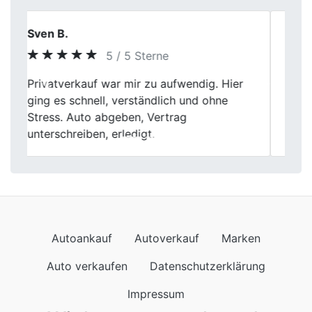
Gerd D.
5 / 5 Sterne
Hier wird man fair behandelt! Fischer hat
Previous
Next
meinen alten Kombi zum vernünftigen Preis
abgekauft. Die Abholung war problemlos
und die Bezahlung prompt. Gerne wieder!
Autoankauf
Autoverkauf
Marken
Auto verkaufen
Datenschutzerklärung
Impressum