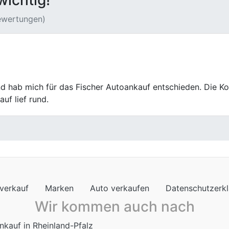
wichtig!
Bewertungen)
 Auto ruckzuck gekauft. Die Online-Bewertung war super 
, sondern schnelle Abwicklung. Ich bin total happy mit de
verkauf
Marken
Auto verkaufen
Datenschutzerk
Wir kommen auch nach
nkauf in Rheinland-Pfalz