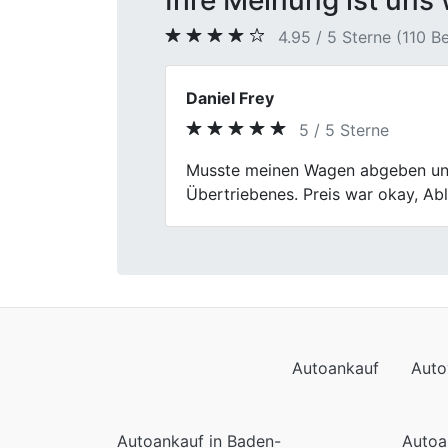
Ihre Meinung ist uns 
4.95 / 5 Sterne (110 
Heiner
5 / 5 Sterne
Previous
Wow! Fischer Autoankauf hat mein
überzeugend. Kein nerviges Warten
Autoankauf
Auto
Autoankauf in Baden-
Autoa