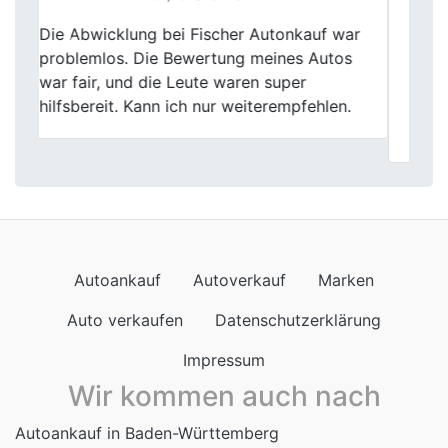
Fischer Autoankauf in Waltrop hat mir echt
Previous
Next
geholfen, meinen alten Wagen
loszuwerden. Die Leute dort waren total
nett und die Bewertung meines Autos war
super fair. Alles lief ohne Stress.
Autoankauf
Autoverkauf
Marken
Auto verkaufen
Datenschutzerklärung
Impressum
Wir kommen auch nach
Autoankauf in Baden-Württemberg