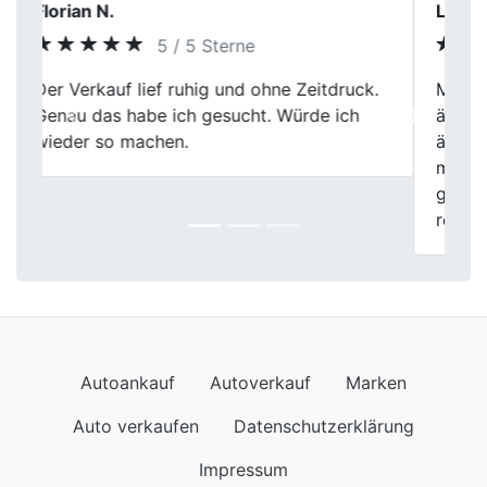
Lisa Krüger
5 / 5 Sterne
Mein Besuch bei Fischer Autoankauf war
äußerst positiv. Die Mitarbeiter waren
Previous
Next
äußerst freundlich und die Bewertung
meines Wagens war wirklich gerecht. Der
gesamte Prozess verlief absolut
reibungslos.
Autoankauf
Autoverkauf
Marken
Auto verkaufen
Datenschutzerklärung
Impressum