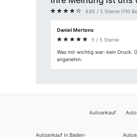
Ihre Meinung ist uns 
4.95 / 5 Sterne (110 
Petra L.
5 / 5 Sterne
Previous
Ich bin eher pragmatisch, und gena
Autoankauf
Auto
Autoankauf in Baden-
Autoa
Württemberg