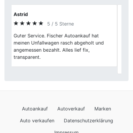
Daniel Frey
5 / 5 Sterne
Musste meinen Wagen abgeben und hab
Previous
Next
mich für das Fischer Autoankauf
entschieden. Die Kommunikation war super
klar, nix Übertriebenes. Preis war okay,
Ablauf lief rund.
Autoankauf
Autoverkauf
Marken
Auto verkaufen
Datenschutzerklärung
Impressum