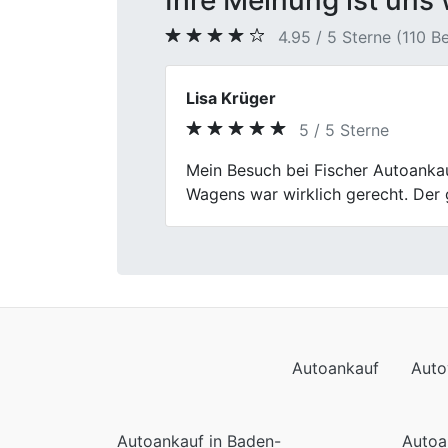
Ihre Meinung ist uns 
4.95 / 5 Sterne (110 
Michael W.
5 / 5 Sterne
Previous
Fischer Autoankauf in Unna hat me
hilfsbereite Team haben mich bege
Autoankauf
Auto
Autoankauf in Baden-
Autoa