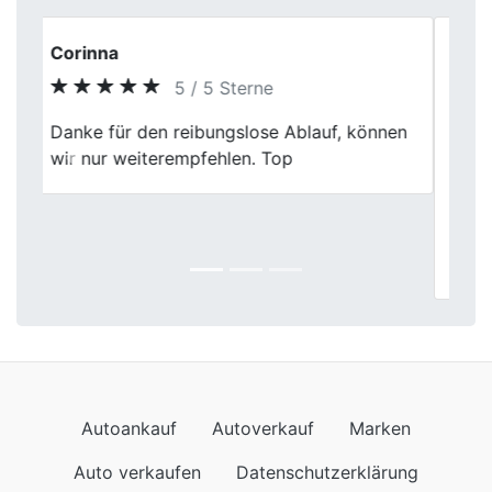
Lukas Braun
5 / 5 Sterne
Ich bin froh, dass ich mich für Fischer
Autoankauf entschieden habe. Die
Previous
Next
Bewertung meines Autos war absolut fair
und die Mitarbeiter waren sehr freundlich.
Die Abwicklung lief reibungslos und
schnell.
Autoankauf
Autoverkauf
Marken
Auto verkaufen
Datenschutzerklärung