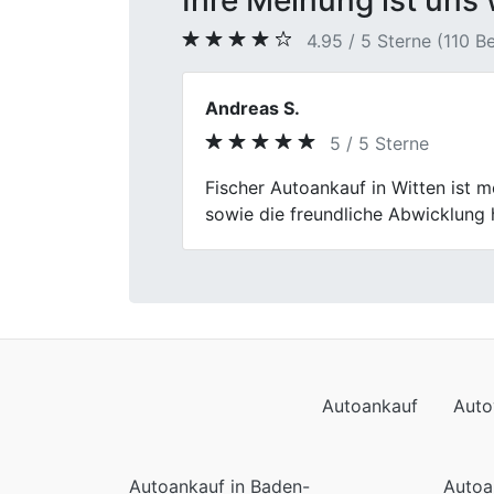
Ihre Meinung ist uns 
4.95 / 5 Sterne (110 
Petra L.
5 / 5 Sterne
Previous
Ich bin eher pragmatisch, und gena
Autoankauf
Auto
Autoankauf in Baden-
Autoa
Württemberg