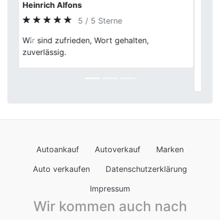
Julia M.
5 / 5 Sterne
Meinen alten Wagen hier zu verkaufen, war
Previous
Next
eine rundum fantastische Erfahrung. Die
faire Bewertung und die reibungslose
Abwicklung haben mich beeindruckt.
Autoankauf
Autoverkauf
Marken
Auto verkaufen
Datenschutzerklärung
Impressum
Wir kommen auch nach